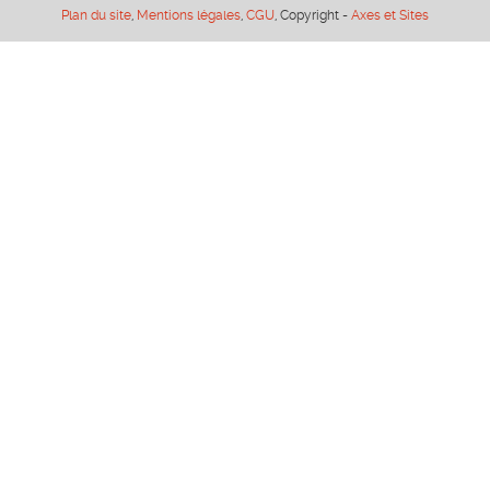
Plan du site
,
Mentions légales
,
CGU
, Copyright -
Axes et Sites