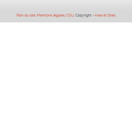
Plan du site
,
Mentions légales
,
CGU
, Copyright -
Axes et Sites